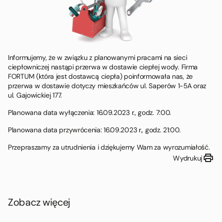
Informujemy, że w związku z planowanymi pracami na sieci
ciepłowniczej nastąpi przerwa w dostawie ciepłej wody. Firma
FORTUM (która jest dostawcą ciepła) poinformowała nas, że
przerwa w dostawie dotyczy mieszkańców ul. Saperów 1-5A oraz
ul. Gajowickiej 177.
Planowana data wyłączenia: 16.09.2023 r., godz. 7:00.
Planowana data przywrócenia: 16.09.2023 r., godz. 21:00.
Przepraszamy za utrudnienia i dziękujemy Wam za wyrozumiałość.
print
Wydrukuj
Zobacz więcej