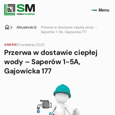
Menu
home
Aktualności
Przerwa w dostawie ciepłej wody –
Saperów 1-5A, Gajowicka 177
01 września 2023
AWARIE
Przerwa w dostawie ciepłej
wody – Saperów 1-5A,
Gajowicka 177